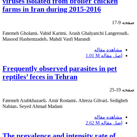
viruses isolated from broiler chicken
farms in Iran during 2015-2016
صفحه
9-17
Fatemeh Gholami، Vahid Karimi، Arash Ghalyanchi Langeroudi،
Masood Hashemzadeh، Mahdi Vasfi Marandi
مشاهده مقاله
اصل مقاله
1.01 M
Frequently observed parasites in pet
reptiles’ feces in Tehran
صفحه
19-25
Fatemeh Arabkhazaeli، Amir Rostami، Alireza Gilvari، Sedigheh
Nabian، Seyed Ahmad Madani
مشاهده مقاله
اصل مقاله
2.62 M
The prevalence and intensity rate of