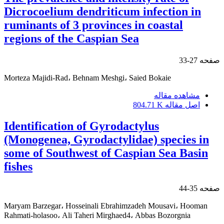
Dicrocoelium dendriticum infection in
ruminants of 3 provinces in coastal
regions of the Caspian Sea
صفحه
27-33
Morteza Majidi-Rad، Behnam Meshgi، Saied Bokaie
مشاهده مقاله
اصل مقاله
804.71 K
Identification of Gyrodactylus
(Monogenea, Gyrodactylidae) species in
some of Southwest of Caspian Sea Basin
fishes
صفحه
35-44
Maryam Barzegar، Hosseinali Ebrahimzadeh Mousavi، Hooman
Rahmati-holasoo، Ali Taheri Mirghaed4، Abbas Bozorgnia