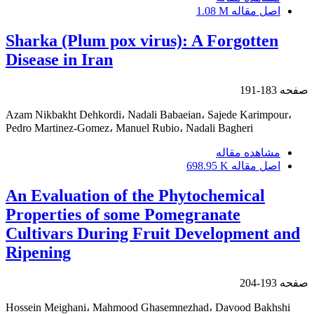
اصل مقاله
1.08 M
Sharka (Plum pox virus): A Forgotten
Disease in Iran
صفحه
183-191
Azam Nikbakht Dehkordi، Nadali Babaeian، Sajede Karimpour،
Pedro Martinez-Gomez، Manuel Rubio، Nadali Bagheri
مشاهده مقاله
اصل مقاله
698.95 K
An Evaluation of the Phytochemical
Properties of some Pomegranate
Cultivars During Fruit Development and
Ripening
صفحه
193-204
Hossein Meighani، Mahmood Ghasemnezhad، Davood Bakhshi