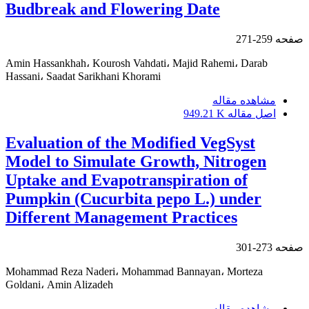
Budbreak and Flowering Date
صفحه
259-271
Amin Hassankhah، Kourosh Vahdati، Majid Rahemi، Darab
Hassani، Saadat Sarikhani Khorami
مشاهده مقاله
اصل مقاله
949.21 K
Evaluation of the Modified VegSyst
Model to Simulate Growth, Nitrogen
Uptake and Evapotranspiration of
Pumpkin (Cucurbita pepo L.) under
Different Management Practices
صفحه
273-301
Mohammad Reza Naderi، Mohammad Bannayan، Morteza
Goldani، Amin Alizadeh
مشاهده مقاله