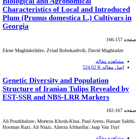
Biological and Agronomical
Characteristics of Local and Introduced
Plum (Prunus domestica L.) Cultivars in
Georgia
صفحه
157-166
Elene Maghlakelidze، Zviad Bobokashvili، David Maghradze
مشاهده مقاله
اصل مقاله
524.62 K
Genetic Diversity and Population
Structure of Iranian Tulips Revealed by
EST-SSR and NBS-LRR Markers
صفحه
167-182
Ali Pourkhaloee، Morteza Khosh-Khui، Paul Arens، Hassan Salehi،
Hooman Razi، Ali Niazi، Alireza Afsharifar، Jaap Van Tuyl
مشاهده مقاله