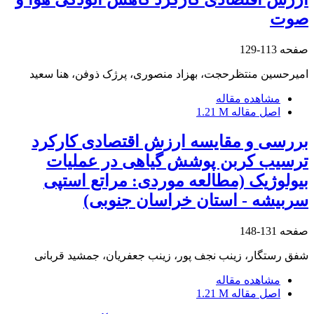
صوت
صفحه
113-129
امیرحسین منتظرحجت، بهزاد منصوری، پرژک ذوفن، هنا سعید
مشاهده مقاله
اصل مقاله
1.21 M
بررسی و مقایسه ارزش اقتصادی کارکرد
ترسیب کربن پوشش گیاهی در عملیات
بیولوژیک (مطالعه موردی: مراتع استپی
سربیشه - استان خراسان جنوبی)
صفحه
131-148
شفق رستگار، زینب نجف پور، زینب جعفریان، جمشید قربانی
مشاهده مقاله
اصل مقاله
1.21 M