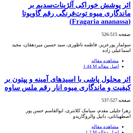
اثر پوشش خوراکی آلژینات‌سدیم بر
ماندگاری میوه توت‌فرنگی رقم گاویوتا
(Fragaria ananassa)
صفحه
515-526
سولماز پورعزیز، فاطمه ناظوری، سید حسین میردهقان، مجید
اسماعیلی زاده
مشاهده مقاله
اصل مقاله
1.44 M
اثر محلول پاشی با اسیدهای آمینه و پپتون بر
کیفیت و ماندگاری میوه انار رقم ملس ساوه
صفحه
527-537
زهرا جلیلی مقدم، سیامک کلانتری، ابوالقاسم حسن پور
اصطهباناتی، دانیل والروگاریدو
مشاهده مقاله
اصل مقاله
1.2 M