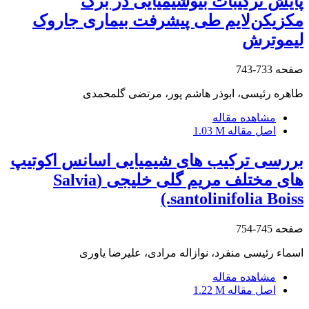
پایش ترکیبات بیوشیمیایی در برگ
مکزیکن‌لایم طی پیشرفت بیماری جاروک
لیموترش
صفحه
733-743
طاهره رئیسی، ابوذر هاشم پور، مرتضی گلمحمدی
مشاهده مقاله
اصل مقاله
1.03 M
بررسی ترکیب های شیمیایی اسانس اکوتیپ
های مختلف مریم گلی خلیجی (Salvia
santolinifolia Boiss.)
صفحه
745-754
اسماء رئیسی منفرد، نوازاله مرادی، علیرضا یاوری
مشاهده مقاله
اصل مقاله
1.22 M