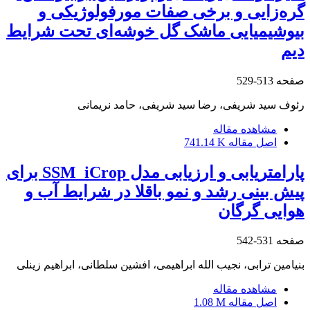
گره‌زایی و برخی صفات مورفولوژیکی و
بیوشیمیایی ماشک گل خوشه‌ای تحت شرایط
دیم
صفحه
513-529
رئوف سید شریفی، رضا سید شریفی، حامد نریمانی
مشاهده مقاله
اصل مقاله
741.14 K
پارامتریابی و ارزیابی مدل SSM_iCrop برای
پیش بینی رشد و نمو باقلا در شرایط آب و
هوایی گرگان
صفحه
531-542
بنیامین ترابی، نجیب الله ابراهیمی، افشین سلطانی، ابراهیم زینلی
مشاهده مقاله
اصل مقاله
1.08 M