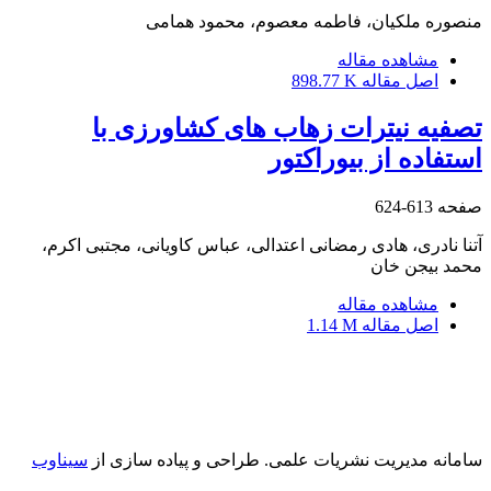
منصوره ملکیان، فاطمه معصوم، محمود همامی
مشاهده مقاله
اصل مقاله
898.77 K
تصفیه نیترات زهاب های کشاورزی با
استفاده از بیوراکتور
صفحه
613-624
آتنا نادری، هادی رمضانی اعتدالی، عباس کاویانی، مجتبی اکرم،
محمد بیجن خان
مشاهده مقاله
اصل مقاله
1.14 M
سامانه مدیریت نشریات علمی.
طراحی و پیاده سازی از
سیناوب