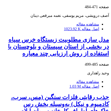
صفحه
471-484
آصف درویشی، مریم یوسفی، نغمه مبرقعی دینان
مشاهده مقاله
اصل مقاله
1023.92 K
مدل سازی مطلوبیت زیستگاه خرس سیاه
در بخشی از استان سیستان و بلوچستان با
استفاده از روش ارزیابی چند معیاره
صفحه
485-499
وحید راهداری
مشاهده مقاله
اصل مقاله
1.03 M
جذب رقابتی فلزات سنگین (مس، سرب،
کادمیوم و نیکل) به‌وسیله بخش رس
خاک‌های اطراف کارخانه سیمان ایلام