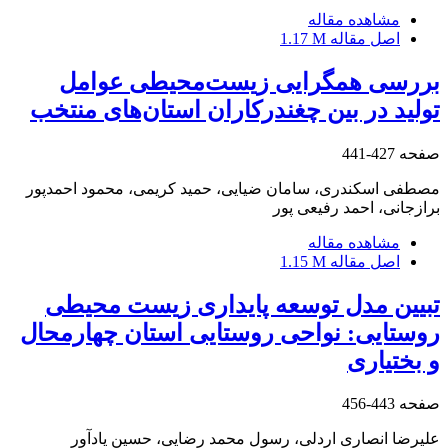
مشاهده مقاله
اصل مقاله
1.17 M
بررسی همگرایی زیست‌محیطی عوامل
تولید در بین چغندرکاران استان‌های منتخب
صفحه
427-441
مصطفی اسکندری، سامان ضیایی، حمید کریمی، محمود احمدپور
برازجانی، احمد رفیعی پور
مشاهده مقاله
اصل مقاله
1.15 M
تبیین مدل توسعه پایداری زیست محیطی
روستایی: نواحی روستایی استان چهار‌محال
و ‌بختیاری
صفحه
443-456
علیرضا انصاری اردلی، رسول محمد رضایی، حسین یادآور