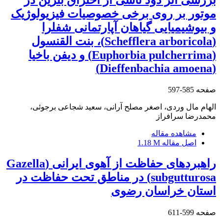
موتور بر روی برخی خصوصیات فیزیولوژیک
و بیوشیمیایی گیاهان آپارتمانی شفلرا
(Schefflera arboricola)، بنت القنسول
(Euphorbia pulcherrima) و دیفن باخیا
(Dieffenbachia amoena)
صفحه
585-597
الهام مال وردی، اصغر مصلح آرانی، سعید شجاعی برجوئی،
محمدرضا سرافراز
مشاهده مقاله
اصل مقاله
1.18 M
راهبردهای حفاظت از آهوی ایرانی (Gazella
subgutturosa) در مناطق تحت حفاظت در
استان خراسان رضوی
صفحه
599-611