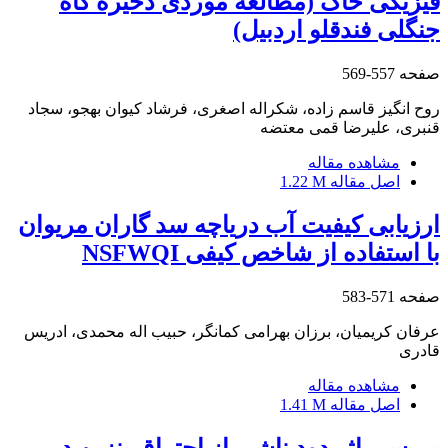
فیزیکی خاک (مطالعه موردی ذخیره گاه
جنگلی فندقلو اردبیل)
صفحه
557-569
روح انگیز قاسم زاده، شکراله اصغری، فرشاد کیوان بهجو، سجاد
قنبری، علیرضا قمی معتضه
مشاهده مقاله
اصل مقاله
1.22 M
ارزیابی کیفیت آب دریاچه سد گاران مریوان
با استفاده از شاخص کیفی NSFWQI
صفحه
571-583
عرفان کریمیان، برزان بهرامی کمانگر، حبیب اله محمدی، ادریس
قادری
مشاهده مقاله
اصل مقاله
1.41 M
بررسی اثر دود ناشی از احتراق بنزین در