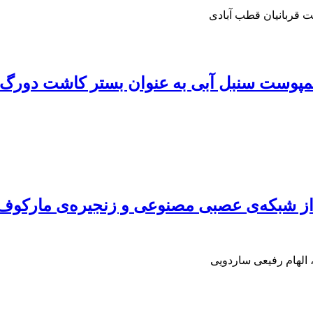
ت قربانیان قطب آبادی
ه عنوان بستر کاشت دورگ لیلیوم (Oriental × Trumpet) ر
 از شبکه‌ی عصبی مصنوعی و زنجیره‌ی مارکوف 
الهام رفیعی ساردویی