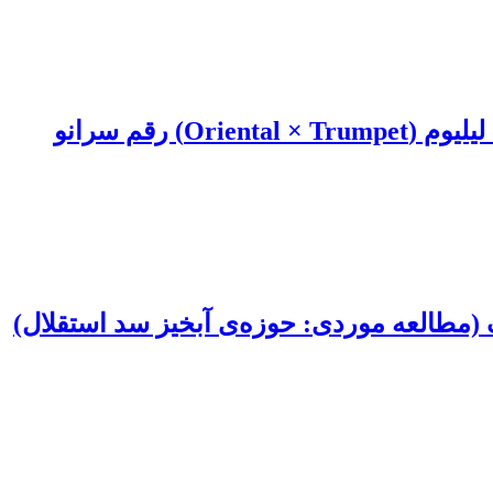
قم سرانو
(مطالعه موردی: حوزه‌ی آبخیز سد استقلال)