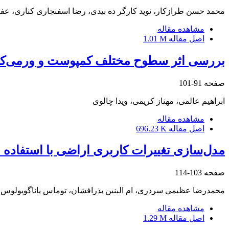
محمد حسن طرازکار، نوید کارگر ده بیدی، رضا اسفنجاری کناری، عف
مشاهده مقاله
اصل مقاله
1.01 M
بررسی اثر سطوح مختلف کمپوست و ورمی‌کمپوست سنبل آبی ب
صفحه
91-101
ابراهیم عالمی، مهناز کریمی، ویدا چالوی
مشاهده مقاله
اصل مقاله
696.23 K
مدل‌سازی تغییرات کاربری اراضی با استفاده
صفحه
103-114
محمدرضا عظیمی سردری، ام البنین بذرافشان، توماس پاناگوپولوس، 
مشاهده مقاله
اصل مقاله
1.29 M