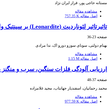
مستانه حاجی پور، فراز ایران نژاد
مشاهده مقاله
اصل مقاله
757.35 K
تاثیرتاثیر لئوناردیت (Leonardite) بر سینتیک واجذب فلزات سنگین در خاک‌های آلوده با مواد مادری متفاوت
صفحه
23-36
بهنام دولتی، سونای سوزو دورو اک، ندا مرادی
مشاهده مقاله
اصل مقاله
1.15 M
ارزیابی آلودگی فلزات سنگین، سرب و منگنز 
صفحه
37-48
محمد رحمانیان، اسفندیار جهانتاب، مجید غلامزاده
مشاهده مقاله
اصل مقاله
977.59 K