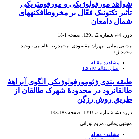
شواهد مورفولوژیکی و مورفومتریکی
تأثیر تکتونیک فعّال بر مخروط‎افکنه‎های
شمال دامغان
دوره 44، شماره 2، 1391، صفحه
1-18
مجتبی یمانی، مهران مقصودی، محمدرضا قاسمی، وحید
محمدنژاد
مشاهده مقاله
اصل مقاله
1.85 M
طبقه بندی ژئومورفولوژیکی الگوی آبراهۀ
طالقان‎رود در محدودۀ شهرک طالقان از
طریق روش رزگن
دوره 46، شماره 2، 1393، صفحه
183-198
مجتبی یمانی، مریم تورانی
مشاهده مقاله