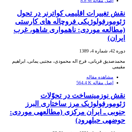
اصل مقاله
8.8 M
نقش تغییرات اقلیمی کواترنر در تحول
ژئومورفولوژیکی فروچاله های کارستی
(مطالعه موردی: ناهمواری شاهو، غرب
ایران)
دوره 42، شماره 4، 1389
محمدصدیق قربانی، فرج اله محمودی، مجتبی یمانی، ابراهیم
مقیمی
مشاهده مقاله
اصل مقاله
564.4 K
نقش نوزمین‎ساخت در تحوّلات
ژئومورفولوژیک مرز ساختاری البرز
جنوبی ـ ایران مرکزی (مطالعه‎ی موردی:
حوضه‎ی حبله‎رود)