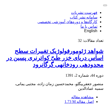
فهرست نشریات
سامانه نشر کتاب
کارگاه‌ها و دوره‌های آموزشی تخصصی
تماس با ما
English
تعداد مقالات:
32
شواهد ژئومورفولوژیک تغییرات سطح
اساس دریای خزر طیّ کواترنری پسین در
محدوده‎ی رودخانه‎ی گرگان‎رود
دوره 44، شماره 2، 1391
منصور جعفربیگلو، محمدحسین زمان زاده، مجتبی یمانی،
سمیه عمادالدین
مشاهده مقاله
اصل مقاله
1.73 M