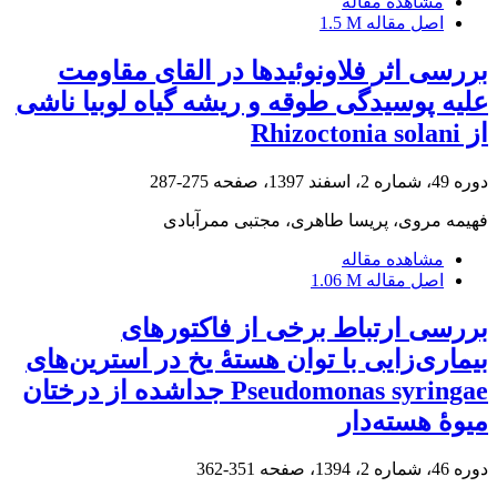
مشاهده مقاله
اصل مقاله
1.5 M
بررسی اثر فلاونوئیدها در القای مقاومت
علیه پوسیدگی طوقه و ریشه گیاه لوبیا ناشی
از Rhizoctonia solani
دوره 49، شماره 2، اسفند 1397، صفحه
275-287
فهیمه مروی، پریسا طاهری، مجتبی ممرآبادی
مشاهده مقاله
اصل مقاله
1.06 M
بررسی ارتباط برخی از فاکتورهای
بیماری‌زایی با توان هستۀ یخ در استرین‌های
Pseudomonas syringae جدا‌شده از درختان
میوۀ هسته‌دار
دوره 46، شماره 2، 1394، صفحه
351-362