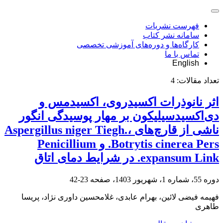
فهرست نشریات
سامانه نشر کتاب
کارگاه‌ها و دوره‌های آموزشی تخصصی
تماس با ما
English
تعداد مقالات:
4
اثر نانوذرات اکسیدروی، اکسیدمس و
دی‌اکسیدسیلیکون بر مهار پوسیدگی انگور
ناشی از قارچ‌های Aspergillus niger Tiegh.،
Botrytis cinerea Pers. و Penicillium
expansum Link. در شرایط دمای اتاق
دوره 55، شماره 1، شهریور 1403، صفحه
23-42
فهیمه فیضی لائین، بهرام عابدی، غلامحسین داوری نژاد، پریسا
طاهری