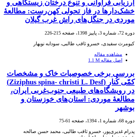
ارزیابی فراوانی و تنوع درختان زیستگاهی و
خشک‌دارها در فاز تحولی کهن‌رست: مطالعۀ
موردی در جنگل‌های راش غرب گیلان
دوره 72، شماره 3، پاییز 1398، صفحه
215-226
کیومرث سفیدی، خسرو ثاقب طالبی، سودابه نوبهار
مشاهده مقاله
اصل مقاله
1.1 M
بررسی برخی خصوصیات خاک و مشخصات
کمّی کُنار (Ziziphus spina- christi L. Desf)
در رویشگاه‌های طبیعی جنوب‌غربی ایران،
مطالعۀ موردی: استان‌های خوزستان و
بوشهر
دوره 68، شماره 1، 1394، صفحه
61-75
پدرام غدیری‌پور، خسرو ثاقب طالبی، محمد حسن صالحه