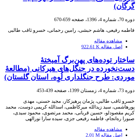
گرگان)
دوره 70، شماره 4، 1396، صفحه
659-670
فاطمه رفیعی، هاشم حبشی، رامین رحمانی، خسرو ثاقب طالبی
مشاهده مقاله
اصل مقاله
922.61 K
ساختار توده‌های پهن‌برگ آمیختۀ
دست‌نخورده در جنگل‌های هیرکانی (مطالعۀ
موردی: طرح جنگلداری لُوِه، استان گلستان)
دوره 73، شماره 4، زمستان 1399، صفحه
439-453
خسرو ثاقب طالبی، پژمان پرهیزکار، مجید حسنی، مهدی
پورهاشمی، سید زیدالله میرکاظمی، اسدالله کریمی دوست، محمد
کریم مقصودلو، حسین قربانی، محمد مرتضوی، محمود سیدی،
صبورا ره‌انجام، فاطمه رفیعی جزی، سیده سارا نورالهی
مشاهده مقاله
اصل مقاله
2.01 M