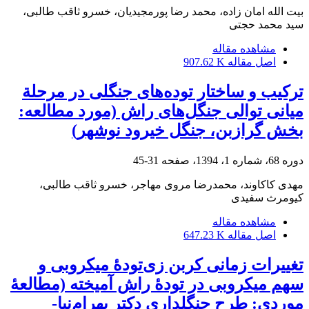
بیت الله امان زاده، محمد رضا پورمجیدیان، خسرو ثاقب طالبی،
سید محمد حجتی
مشاهده مقاله
اصل مقاله
907.62 K
ترکیب و ساختار توده‌های جنگلی در مرحلة
میانی توالی جنگل‌های راش (مورد مطالعه:
بخش گرازبن، جنگل خیرود نوشهر)
دوره 68، شماره 1، 1394، صفحه
31-45
مهدی کاکاوند، محمدرضا مروی مهاجر، خسرو ثاقب طالبی،
کیومرث سفیدی
مشاهده مقاله
اصل مقاله
647.23 K
تغییرات زمانی کربن زی‌تودۀ میکروبی و
سهم میکروبی در تودۀ راش آمیخته (مطالعۀ
موردی: طرح جنگلداری دکتر بهرام‌نیا-