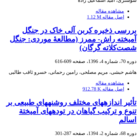
شوشتری، امید اسماعیل زاده
مشاهده مقاله
اصل مقاله
1.12 M
بررسی ذخیره کربن آلی خاک در جنگل
آمیخته راش- ممرز (مطالعۀ موردی: جنگل
شصت‌کلاته گرگان)
دوره 70، شماره 4، 1396، صفحه
609-616
هاشم حبشی، مریم مصلحی، رامین رحمانی، خسرو ثاقب طالبی
مشاهده مقاله
اصل مقاله
912.78 K
تأثیر اندازه‏های مختلف روشنه‏های طبیعی بر
تنوع و ترکیب گیاهان در توده‏های آمیختة
اسالم
دوره 68، شماره 2، 1394، صفحه
287-301