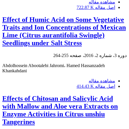
مشاهده مقاله
اصل مقاله
722.87 K
Effect of Humic Acid on Some Vegetative
Traits and Ion Concentrations of Mexican
Lime (Citrus aurantifolia Swingle)
Seedlings under Salt Stress
دوره 3، شماره 2، 2016، صفحه
255-264
Abdolhossein Abootalebi Jahromi، Hamed Hassanzadeh
Khankahdani
مشاهده مقاله
اصل مقاله
414.43 K
Effects of Chitosan and Salicylic Acid
with Mallow and Aloe vera Extracts on
Enzyme Activities in Citrus unshiu
Tangerines