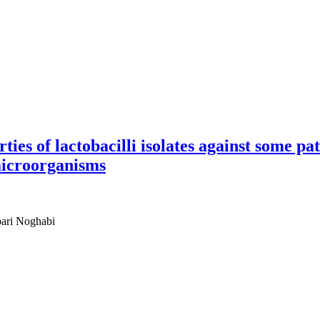
rties of lactobacilli isolates against some
 microorganisms
bari Noghabi