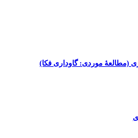
ی (مطالعۀ موردی: گاوداری فکا)
ی