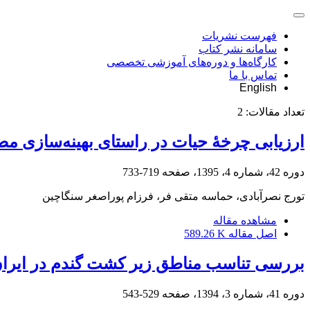
فهرست نشریات
سامانه نشر کتاب
کارگاه‌ها و دوره‌های آموزشی تخصصی
تماس با ما
English
تعداد مقالات:
2
ارزیابی چرخۀ حیات در راستای بهینه‌سازی مص
دوره 42، شماره 4، 1395، صفحه
719-733
تورج نصرآبادی، حماسه متقی فر، فرزام پوراصغر سنگاچین
مشاهده مقاله
اصل مقاله
589.26 K
بررسی تناسب مناطق زیر کشت گندم در ایران ب
دوره 41، شماره 3، 1394، صفحه
529-543