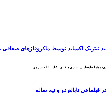
ید توسط ماکروفاژهای صفاقی موش BALB/c علیه آسپرجیلوس فوم
ری، زهرا طوطیان، هادی باقری، علیرضا خسروی
یلماهی نابالغ دو و نیم ساله