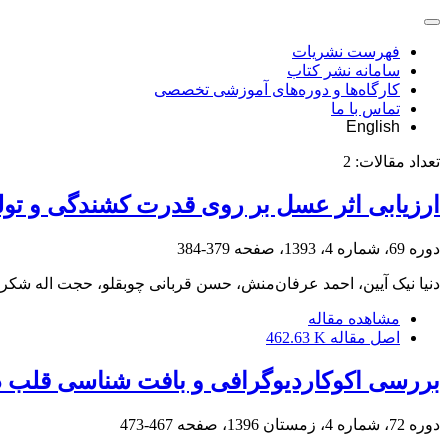
فهرست نشریات
سامانه نشر کتاب
کارگاه‌ها و دوره‌های آموزشی تخصصی
تماس با ما
English
تعداد مقالات:
2
ارزیابی اثر عسل بر روی قدرت کشندگی و تولید نیتریک اکسا
دوره 69، شماره 4، 1393، صفحه
379-384
دنیا نیک آیین، احمد عرفان‌منش، حسن قربانی چوبقلو، حجت اله شک
مشاهده مقاله
اصل مقاله
462.63 K
بررسی اکوکاردیوگرافی و بافت شناسی قلب در ف
دوره 72، شماره 4، زمستان 1396، صفحه
467-473