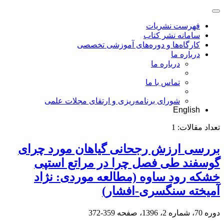
فهرست نشریات
سامانه نشر کتاب
کارگاه‌ها و دوره‌های آموزشی تخصصی
درباره ما
درباره ما
تماس با ما
شورای برنامه‌ریزی و ارتقای مجلات علمی
English
تعداد مقالات:
1
بررسی ارزش رجحانی گیاهان مورد چرای
گوسفند طی فصل چرا در مراتع استپی
خشکه رود ساوه (مطالعه موردی: نژاد
آمیخته سنگسری-افشار)
دوره 70، شماره 2، 1396، صفحه
359-372