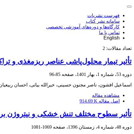
فهرست نشریات
سامانه نشر کتاب
کارگاه‌ها و دوره‌های آموزشی تخصصی
تماس با ما
English
تعداد مقالات:
2
تأثیر تیمار محلول‌پاشی عناصر ریزمغذی و تراکم کاشت بر عمل
دوره 53، شماره 1، بهار 1401، صفحه
85-96
اسماعیل افشون، ناصر مجنون حسینی، خیرالله بیاتی، احسان ربیعیان،
مشاهده مقاله
اصل مقاله
914.69 K
تأثیر سطوح مختلف تنش خشکی و نیتروژن بر ع
دوره 48، شماره 4، زمستان 1396، صفحه
1069-1081