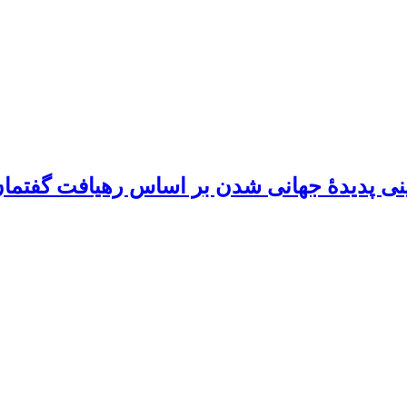
ینی پدیدۀ جهانی شدن بر اساس رهیافت گفتما