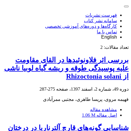
فهرست نشریات
سامانه نشر کتاب
کارگاه‌ها و دوره‌های آموزشی تخصصی
تماس با ما
English
تعداد مقالات:
2
بررسی اثر فلاونوئیدها در القای مقاومت
علیه پوسیدگی طوقه و ریشه گیاه لوبیا ناشی
از Rhizoctonia solani
دوره 49، شماره 2، اسفند 1397، صفحه
275-287
فهیمه مروی، پریسا طاهری، مجتبی ممرآبادی
مشاهده مقاله
اصل مقاله
1.06 M
شناسایی گونه‌های قارچ آلترناریا در درختان