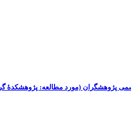
سمی پژوهشگران (مورد مطالعه: پژوهشکدۀ گر