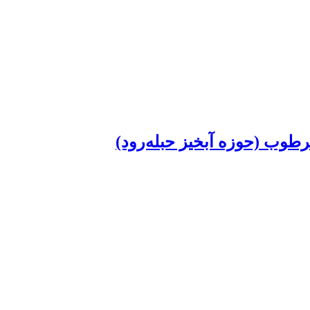
طوب (حوزه آبخیز حبله‌رود)