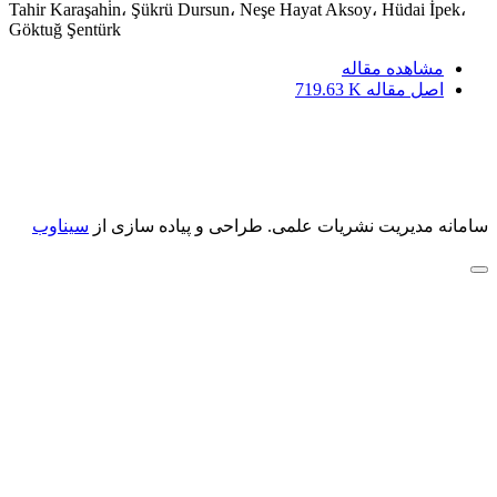
Tahir Karaşahi̇n، Şükrü Dursun، Neşe Hayat Aksoy، Hüdai İpek،
Göktuğ Şentürk
مشاهده مقاله
اصل مقاله
719.63 K
سامانه مدیریت نشریات علمی.
طراحی و پیاده سازی از
سیناوب