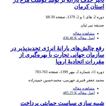
تأثیر حذف یارانه بر تولید گوشت مرغ در
استان کرمان
دوره 2، های 1 و 2، 1379، صفحه
59-68
صدیقه نبی ئیان
مشاهده مقاله
اصل مقاله
436.46 K
رفع چالش‌های یارانۀ انرژی تجدیدپذیر در
سازمان جهانی تجارت با بهره‌گیری از
مقررات اتحادیۀ اروپا
دوره 11، شماره 2، مهر 1399، صفحه
763-783
محمد جعفر قنبری جهرمی، محمدحسین حمیدزاده
مشاهده مقاله
اصل مقاله
485.25 K
شبیه سازی سیاست حمایتی پرداخت