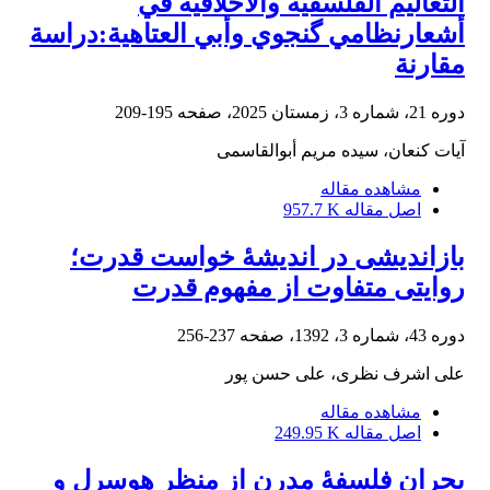
التعاليم الفلسفية والأخلاقية في
أشعارنظامي گنجوي وأبي العتاهية:دراسة
مقارنة
دوره 21، شماره 3، زمستان 2025، صفحه
195-209
آيات كنعان، سیده مریم أبوالقاسمی
مشاهده مقاله
اصل مقاله
957.7 K
بازاندیشی در اندیشۀ خواست قدرت؛
روایتی متفاوت از مفهوم قدرت
دوره 43، شماره 3، 1392، صفحه
237-256
علی اشرف نظری، علی حسن پور
مشاهده مقاله
اصل مقاله
249.95 K
بحران فلسفۀ مدرن از منظر هوسرل و