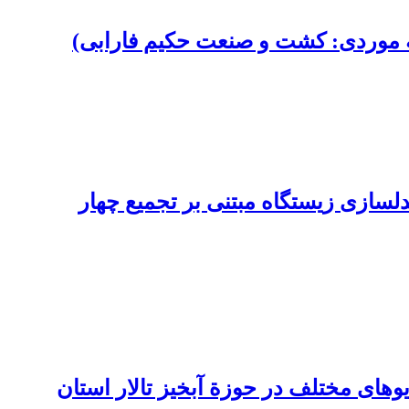
ه موردی: کشت و صنعت حکیم فارابی)
ای کوهزی جنس Montivipera در غرب ایران؛ مدلسازی زیستگاه مبتنی بر تجمیع چهار
وهای مختلف در حوزة آبخیز تالار استان