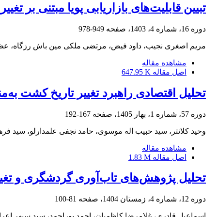
تبیین قابلیت‌های‏‏ بازاریابی پویا مبتنی بر تغ
دوره 16، شماره 4، 1403، صفحه
949-978
مریم اصغری نجیب، داود فیض، مرتضی ملکی مین باش رزگاه، عظ
مشاهده مقاله
اصل مقاله
647.95 K
تحلیل اقتصادی راهبرد تغییر تاریخ کشت به‌م
دوره 57، شماره 1، بهار 1405، صفحه
167-192
وحید کلانتر، سید حبیب اله موسوی، حامد نجفی علمدارلو، سید فره
مشاهده مقاله
اصل مقاله
1.83 M
تحلیل پژوهش‌های تاب‌آوری گردشگری و تغیی
دوره 12، شماره 4، زمستان 1404، صفحه
81-100
اسماعیل قادری، غلامرضا کاظمیان، احمد پوراحمد، سید سپهر اعرا