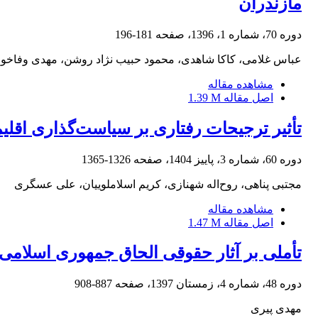
مازندران
دوره 70، شماره 1، 1396، صفحه
181-196
عباس غلامی، کاکا شاهدی، محمود حبیب نژاد روشن، مهدی وفاخواه
مشاهده مقاله
اصل مقاله
1.39 M
تأثیر ترجیحات رفتاری بر سیاست‌گذاری اقلیمی: توسعه مدل DICE-PT با رویکرد نظر
دوره 60، شماره 3، پاییز 1404، صفحه
1326-1365
مجتبی پناهی، روح‌اله شهنازی، کریم اسلاملوییان، علی عسگری
مشاهده مقاله
اصل مقاله
1.47 M
تأملی بر آثار حقوقی الحاق جمهوری اسلامی 
دوره 48، شماره 4، زمستان 1397، صفحه
887-908
مهدی پیری