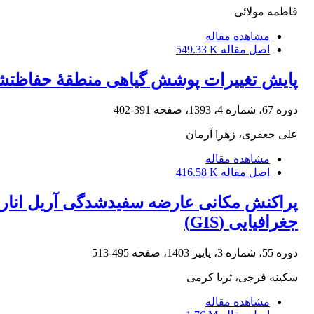
فاطمه مولائی
مشاهده مقاله
اصل مقاله
549.33 K
پایش تغییرات پوشش گیاهی منطقۀ حفاظت‏شدۀ ج
دوره 67، شماره 4، 1393، صفحه
391-402
علی جعفری، زهرا آرمان
مشاهده مقاله
اصل مقاله
416.58 K
پراکنش مکانی عارضه سفیدشدگی آریل انار و
جغرافیایی (GIS)
دوره 55، شماره 3، پاییز 1403، صفحه
495-513
سکینه فرجی، ثریا کرمی
مشاهده مقاله