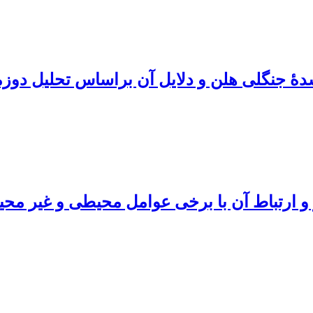
نگلی هلن و دلایل آن براساس تحلیل دو‏زمانه I
 ارتباط آن با برخی عوامل محیطی و غیر محیط