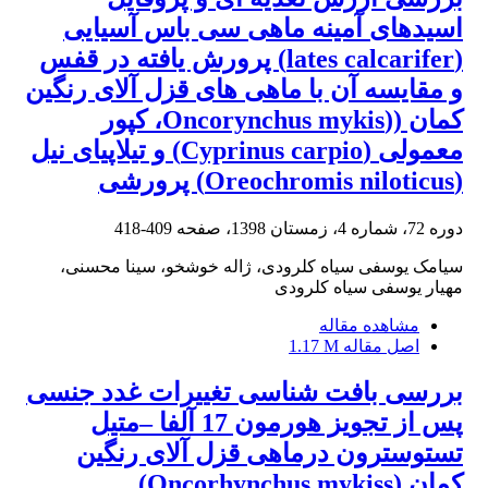
اسیدهای آمینه ماهی سی باس آسیایی
(lates calcarifer) پرورش یافته در قفس
و مقایسه آن با ماهی های قزل آلای رنگین
کمان ((Oncorynchus mykis، کپور
معمولی (Cyprinus carpio) و تیلاپیای نیل
(Oreochromis niloticus) پرورشی
دوره 72، شماره 4، زمستان 1398، صفحه
409-418
سیامک یوسفی سیاه کلرودی، ژاله خوشخو، سینا محسنی،
مهیار یوسفی سیاه کلرودی
مشاهده مقاله
اصل مقاله
1.17 M
بررسی بافت شناسی تغییرات غدد جنسی
پس از تجویز هورمون 17 آلفا –متیل
تستوسترون درماهی قزل آلای رنگین
کمان (Oncorhynchus mykiss)