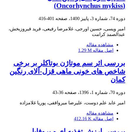
(Oncorhynchus mykiss)
دوره 74، شماره 3، پاییز 1400، صفحه
401-416
امیر ویسی، حسین اورجی، غلامرضا رفیعی، فرید فیروزبخش،
عبدالصمد کرامت
مشاهده مقاله
اصل مقاله
1.29 M
بررسی اثر سم موتاژن بوتاکلر بر برخی
شاخص های خونی ماهی قزل-آلای رنگین
کمان
دوره 70، شماره 1، 1396، صفحه
36-43
امیر عابد علم دوست، علیرضا میرواقفی، پوریا غلامزاده
مشاهده مقاله
اصل مقاله
412.16 K
بررسی ارزش تغذیه ای و پروفایل