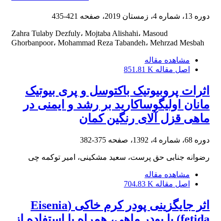
دوره 13، شماره 4، زمستان 2019، صفحه
421-435
Zahra Tulaby Dezfuly، Mojtaba Alishahi، Masoud
Ghorbanpoor، Mohammad Reza Tabandeh، Mehrzad Mesbah
مشاهده مقاله
اصل مقاله
851.81 K
اثرات پروبیوتیک باکتوسل و پری بیوتیک
مانان اولیگوساکارید بر رشد و ایمنی در
ماهی قزل آلای رنگین کمان
دوره 68، شماره 4، 1392، صفحه
375-382
رضوانه جنابی حق پرست، سعید مشکینی، امیر توکمه چی
مشاهده مقاله
اصل مقاله
704.83 K
اثر جایگزینی پودر کرم خاکی (Eisenia
fetida) با پودر ماهی، همراه با استفاده از