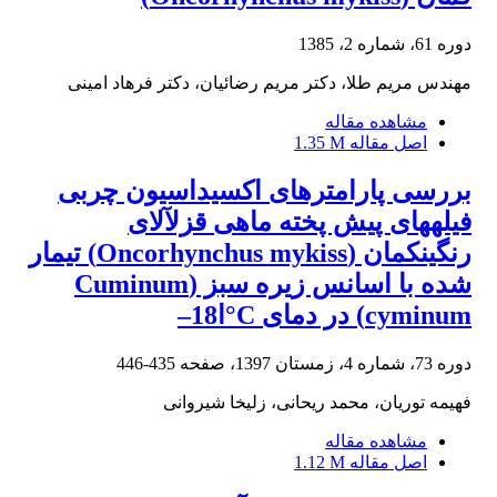
دوره 61، شماره 2، 1385
مهندس مریم طلا، دکتر مریم رضائیان، دکتر فرهاد امینی
مشاهده مقاله
اصل مقاله
1.35 M
بررسی پارامترهای اکسیداسیون چربی
فیلههای پیش پخته ماهی قزلآلای
رنگینکمان (Oncorhynchus mykiss) تیمار
شده با اسانس زیره سبز (Cuminum
cyminum) در دمای C°ا18–
دوره 73، شماره 4، زمستان 1397، صفحه
435-446
فهیمه توریان، محمد ریحانی، زلیخا شیروانی
مشاهده مقاله
اصل مقاله
1.12 M