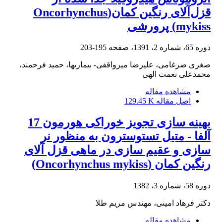
قزل‌آلای رنگین کمان(Oncorhynchus
mykiss) پرورشی
دوره 65، شماره 2، 1391، صفحه
195-203
صغری ضرغامی، علیرضا میرواقفی- بیماریها، حمید فرحمند،
محمدعلی نعمت الهی
مشاهده مقاله
اصل مقاله
129.45 K
بهینه سازی تجویز خوراکی هورمون 17
آلفا - متیل تستوسترون به منظور نر
سازی و عقیم سازی در ماهی قزل آلای
رنگین کمان (Oncorhynchus mykiss)
دوره 58، شماره 3، 1382
دکتر فرهاد امینی، مهندس مریم طلا
مشاهده مقاله