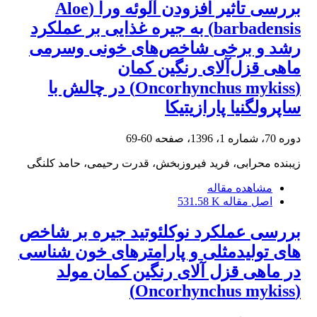
بررسی تاثیر افزودن آلوئه ورا (Aloe
barbadensis) به جیره غذایی بر عملکرد
رشد و برخی شاخص‌های خونی وسرمی
ماهی قزل‌آلای رنگین کمان
(Oncorhynchus mykiss) در چالش با
ساپرولگنیا پارازیتیکا
دوره 70، شماره 1، 1396، صفحه
60-69
زیبنده محرابی، فرید فیروزبخش، قدرت رحیمی، حامد کلنگی
مشاهده مقاله
اصل مقاله
531.58 K
بررسی عملکرد نوکلئوتید جیره بر شاخص
های تولیدمثلی و پارامترهای خون شناسی
در ماهی قزل آلای رنگین کمان مولد
(Oncorhynchus mykiss)