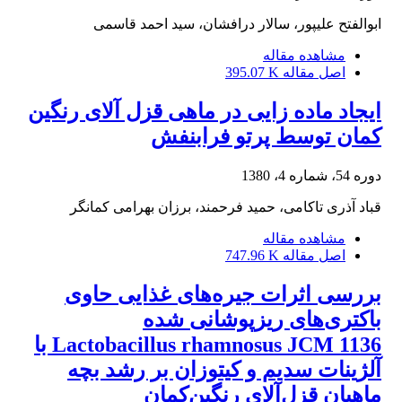
ابوالفتح علیپور، سالار درافشان، سید احمد قاسمی
مشاهده مقاله
اصل مقاله
395.07 K
ایجاد ماده زایی در ماهی قزل آلای رنگین
کمان توسط پرتو فرابنفش
دوره 54، شماره 4، 1380
قباد آذری تاکامی، حمید فرحمند، برزان بهرامی کمانگر
مشاهده مقاله
اصل مقاله
747.96 K
بررسی اثرات جیره‌های غذایی حاوی
باکتری‌های ریزپوشانی شده
Lactobacillus rhamnosus JCM 1136 با
آلژینات سدیم و کیتوزان بر رشد بچه
ماهیان قزل‌آلای رنگین‌کمان