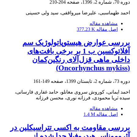
دوره 70، شماره 2، 1396، صفحه
204-210
احمد طهماسبی، علیرضا میرواقفی، سید ولی حسینی
مشاهده مقاله
اصل مقاله
377.23 K
بررسی عوارض هیستوپاتولوژیک سم
آفلاتوکسین ب 1 بر برخی بافت‌های
داخلی ماهی قزل‌آلای رنگین‌کمان
(Oncorhynchus mykiss)
دوره 73، شماره 2، تابستان 1399، صفحه
149-161
احمد ایمانی، کوروش سروی مغانلو، حامد غفاری فارسانی،
سیده ثریا محمودی، فرزانه نوری، محسن فرزانه
مشاهده مقاله
اصل مقاله
1.4 M
بررسی مقاومت به اکسی تتراسیکلین در
آئروموناس هیدروفیلا جدا شده از