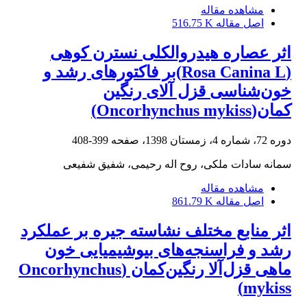
مشاهده مقاله
اصل مقاله
516.75 K
اثر عصاره هیدروالکلی نسترن کوهی
(Rosa Canina L)بر فاکتورهای رشد و
خون‌شناسی قزل آلای رنگین
کمان(Oncorhynchus mykiss)
دوره 72، شماره 4، زمستان 1398، صفحه
399-408
سمانه سادات ملکی، روح اله رحیمی، شفیق شفیعی
مشاهده مقاله
اصل مقاله
861.79 K
اثر منابع مختلف نشاسته جیره بر عملکرد
رشد و فراسنجه‌های بیوشیمیایی خون
ماهی قزل‌آلا رنگین‌کمان (Oncorhynchus
mykiss)