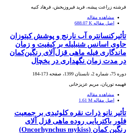
فرشته زراعت پیشه، فرید فیروزبخش، فرهاد کنیه
مشاهده مقاله
اصل مقاله
688.07 K
تأثیرکنسانتره آب نارنج و پوشش کیتوزان
حاوی اسانس شنبلیله بر کیفیت و زمان
ماندگاری فیله ماهی قزل‌آلای رنگین‌کمان
در مدت زمان نگهداری در یخچال
دوره 75، شماره 2، تابستان 1399، صفحه
173-184
فهیمه توریان، مریم عزیزخانی
مشاهده مقاله
اصل مقاله
1.61 M
تأثیر نانو ذرات نقره کلوئیدی بر جمعیت
فلور باکتریایی روده ماهی قزل آلای
رنگین کمان (Oncorhynchus mykiss)