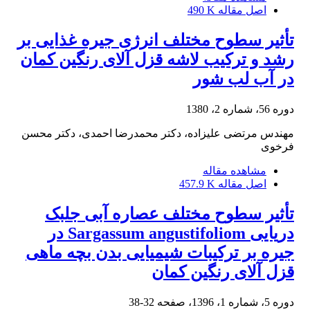
اصل مقاله
490 K
تأثیر سطوح مختلف انرژی جیره غذایی بر
رشد و ترکیب لاشه قزل آلای رنگین کمان
در آب لب شور
دوره 56، شماره 2، 1380
مهندس مرتضی علیزاده، دکتر محمدرضا احمدی، دکتر محسن
فرخوی
مشاهده مقاله
اصل مقاله
457.9 K
تأثیر سطوح مختلف عصاره آبی جلبک
دریایی Sargassum angustifoliom در
جیره بر ترکیبات شیمیایی بدن بچه ماهی
قزل آلای رنگین کمان
دوره 5، شماره 1، 1396، صفحه
32-38