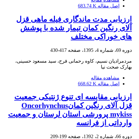
اصل مقاله
683.74 K
ارزیابی مدت ماندگاری فیله ماهی قزل
آلای رنگین کمان تیمار شده با پوشش
های خوراکی مختلف
دوره 69، شماره 4، 1395، صفحه
417-430
مردمرادیان نسیم، کاوه رحمانی فرح، سید مسعود حسینی،
بهارک صحت نیا
مشاهده مقاله
اصل مقاله
668.62 K
ارزیابی مقایسه ای تنوع ژنتیکی جمعیت
قزل آلای رنگین کمانOncorhynchus
mykiss پرورشی استان لرستان و جمعیت
وارداتی از فرانسه
دوره 66، شماره 2، 1392، صفحه
199-209