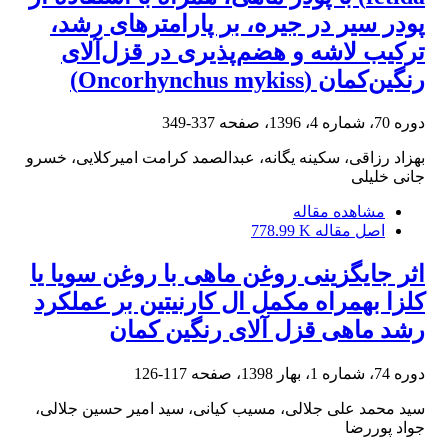
پودر سیر در جیره، بر پارامترهای رشد،
ترکیب لاشه و هضم‌پذیری در قزل‌آلای
رنگین‌کمان (Oncorhynchus mykiss)
دوره 70، شماره 4، 1396، صفحه
337-349
بهزاد رزاقی، سکینه یگانه، عبدالصمد کرامت امیرکلایی، خسرو
جانی خلیلی
مشاهده مقاله
اصل مقاله
778.99 K
اثر جایگزینی روغن ماهی با روغن سویا یا
کلزا بهمراه مکمل ال کارنیتین بر عملکرد
رشد ماهی قزل آلای رنگین کمان
دوره 74، شماره 1، بهار 1398، صفحه
117-126
سید محمد علی جلالی، مسیب کیانی، سید امیر حسین جلالی،
جواد پوررضا