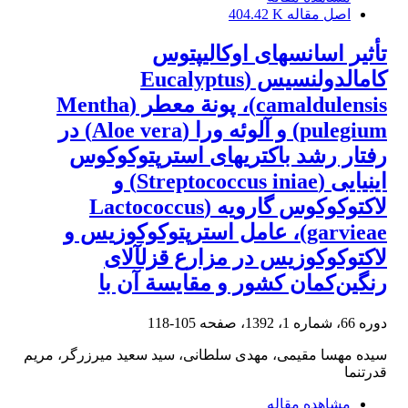
اصل مقاله
404.42 K
تأثیر اسانس‏های اوکالیپتوس
کامالدولنسیس (Eucalyptus
camaldulensis)، پونة معطر (Mentha
pulegium) و آلوئه ورا (Aloe vera) در
رفتار رشد باکتری‏های استرپتوکوکوس
اینیایی (Streptococcus iniae) و
لاکتوکوکوس گارویه (Lactococcus
garvieae)، عامل استرپتوکوکوزیس و
لاکتوکوکوزیس در مزارع قزل‏آلای
رنگین‌کمان کشور و مقایسة آن با
دوره 66، شماره 1، 1392، صفحه
105-118
سیده مهسا مقیمی، مهدی سلطانی، سید سعید میرزرگر، مریم
قدرتنما
مشاهده مقاله