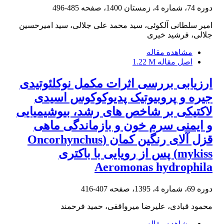
دوره 74، شماره 4، زمستان 1400، صفحه
485-496
امیر سلطانی آلکوئی، سید محمد علی جلالی، سید امیرحسین
جلالی، فرشید خیری
مشاهده مقاله
اصل مقاله
1.22 M
ارزیابی بررسی اثرات مکمل نوکلئوتیدی
جیره و پروبیوتیک پدیوکوکوس اسیدی
لاکتیکی بر شاخص های رشد، بیوشیمیایی
و ایمنی سرم خون و بازماندگی ماهی
قزل آلای رنگین کمان (Oncorhynchus
mykiss) پس از رویایی با باکتری
Aeromonas hydrophila
دوره 69، شماره 4، 1395، صفحه
407-416
محمود قبادی، علیرضا میرواقفی، حمید فرحمند
مشاهده مقاله