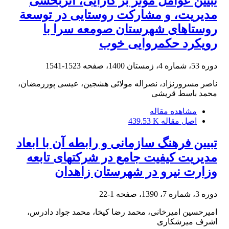
تبیین عوامل مؤثر بر کارایی، اثربخشی
مدیریت، و مشارکت روستایی در توسعة
روستاهای شهرستان صومعه‏ سرا با
رویکرد حکمروایی خوب
دوره 53، شماره 4، زمستان 1400، صفحه
1523-1541
ناصر مسرورنژاد، نصراله مولائی هشجین، عیسی پوررمضان،
محمد باسط قریشی
مشاهده مقاله
اصل مقاله
439.53 K
تبیین فرهنگ سازمانی و رابطه آن با ابعاد
مدیریت کیفیت جامع در شرکت‎های تابعه
وزارت نیرو در شهرستان زاهدان
دوره 3، شماره 7، 1390، صفحه
1-22
امیرحسین امیرخانی، محمد رضا کیخا، محمد جواد دادرس،
اشرف میرشکاری