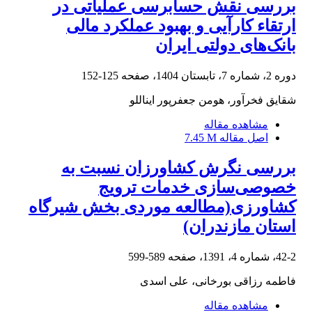
بررسی نقش حسابرسی عملیاتی در
ارتقاء کارآیی و بهبود عملکرد مالی
بانک‌های دولتی ایران
دوره 2، شماره 7، تابستان 1404، صفحه
125-152
شقایق فخرآور، هومن جعفرپور ایناللو
مشاهده مقاله
اصل مقاله
7.45 M
بررسی نگرش کشاورزان نسبت به
خصوصی‌سازی خدمات ترویج
کشاورزی(مطالعه موردی بخش شیرگاه
استان مازندران)
42-2، شماره 4، 1391، صفحه
589-599
فاطمه رزاقی بورخانی، علی اسدی
مشاهده مقاله