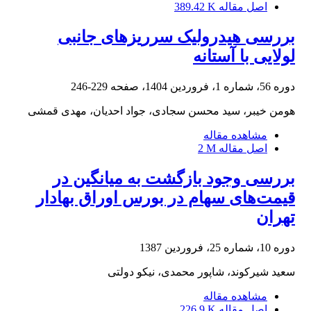
اصل مقاله
389.42 K
بررسی هیدرولیک سرریزهای جانبی
لولایی با آستانه
دوره 56، شماره 1، فروردین 1404، صفحه
229-246
هومن خیبر، سید محسن سجادی، جواد احدیان، مهدی قمشی
مشاهده مقاله
اصل مقاله
2 M
بررسی وجود بازگشت به میانگین در
قیمت‌های سهام در بورس اوراق بهادار
تهران
دوره 10، شماره 25، فروردین 1387
سعید شیرکوند، شاپور محمدی، نیکو دولتی
مشاهده مقاله
اصل مقاله
226.9 K