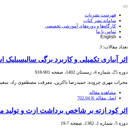
فهرست نشریات
سامانه نشر کتاب
کارگاه‌ها و دوره‌های آموزشی تخصصی
تماس با ما
English
تعداد مقالات:
3
اثر آبیاری تکمیلی و کاربرد برگی سالیسیلیک اسید بر ر
دوره 25، شماره 4، زمستان 1402، صفحه
901-918
محراب مهری چروده، حمیدرضا ذاکرین، معرفت مصطفوی راد، سعید س
مشاهده مقاله
اصل مقاله
702.04 K
اثر کود ازته بر شاخص برداشت ازت و تولید 
دوره 5، شماره 1، 1382، صفحه
7-19