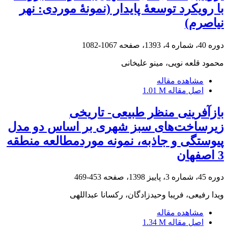
با رویکرد توسعۀ پایدار (نمونۀ موردی: نهر
نیاصرم)
دوره 40، شماره 4، 1393، صفحه
1067-1082
محمود قلعه نویی، مینو علیخانی
مشاهده مقاله
اصل مقاله
1.01 M
بازآفرینی منظر طبیعی- تاریخی
زیرساخت‌های سبز شهری بر اساس دو مدل
پیوستگی و جاذبه، نمونه موردمطالعه منطقه
3 اصفهان
دوره 45، شماره 3، پاییز 1398، صفحه
453-469
ویدا رفیعی، فریبا وحیدزادگان، رکسانا عبداللهی
مشاهده مقاله
اصل مقاله
1.34 M