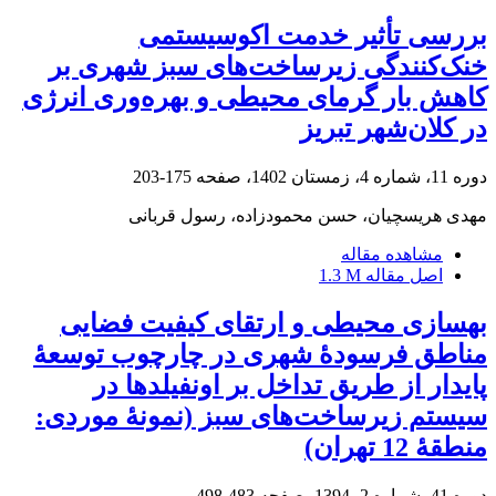
بررسی تأثیر خدمت اکوسیستمی
خنک‌کنندگی زیرساخت‌های سبز شهری بر
کاهش بار گرمای محیطی و بهره‌وری انرژی
در کلان‌شهر تبریز
دوره 11، شماره 4، زمستان 1402، صفحه
175-203
مهدی هریسچیان، حسن محمودزاده، رسول قربانی
مشاهده مقاله
اصل مقاله
1.3 M
بهسازی محیطی و ارتقای کیفیت فضایی
مناطق فرسودۀ شهری در چارچوب توسعۀ
پایدار از طریق تداخل بر اونفیلدها در
سیستم زیرساخت‌های سبز (نمونۀ موردی:
منطقۀ 12 تهران)
دوره 41، شماره 2، 1394، صفحه
483-498