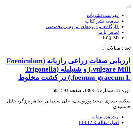
فهرست نشریات
سامانه نشر کتاب
کارگاه‌ها و دوره‌های آموزشی تخصصی
تماس با ما
English
تعداد مقالات:
1
ارزیابی صفات زراعی رازیانه (Foeniculum
vulgare Mill.) و شنبلیله (Trigonella
foenum-graecum L.) در کشت مخلوط
دوره 45، شماره 4، 1393، صفحه
593-602
سکینه صدری، مجید پوریوسف، علی سلیمانی، طاهر برزگر، خلیل
جمشیدی
مشاهده مقاله
اصل مقاله
619.12 K