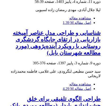
دوره 11، شماره 4، پاییز 1403، صفحه
39-58
لیلا جلال آبادی، مهدی رمضان زاده لسبویی
مشاهده مقاله
اصل مقاله
1.39 M
شناسایی و طراحی مدل عناصر آمیخته
بازاریابی در ارتقای جایگاه گردشگری
روستایی با رویکرد آینده‌پژوهی (مورد
مطالعه شهرستان بابل)
دوره 9، شماره 3، پاییز 1397، صفحه
376-395
سید حسن مطیعی لنگرودی، علی غلامی، فاطمه محمدزاده
لاریجانی
مشاهده مقاله
اصل مقاله
4.29 M
طراحی الگوی تلفیقی برای خلق
چشم‌اندازی پایدار (مطالعه موردی بانک