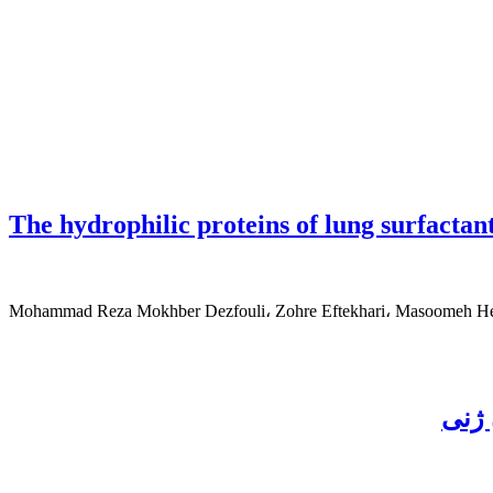
The hydrophilic proteins of lung surfacta
Mohammad Reza Mokhber Dezfouli، Zohre Eftekhari، Masoomeh He
 ژنی