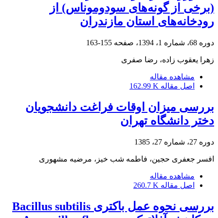
(برخی از گونه‌های سودوموناس) از
رودخانه‌های استان مازندران
دوره 68، شماره 1، 1394، صفحه
155-163
زهرا یعقوب زاده، رضا صفری
مشاهده مقاله
اصل مقاله
162.99 K
بررسی میزان اوقات فراغت دانشجویان
دختر دانشگاه تهران
دوره 27، شماره 27، 1385
افسر جعفری حجین، فاطمه شب خیز، مرضیه مشهوری
مشاهده مقاله
اصل مقاله
260.7 K
بررسی نحوه عمل باکتری Bacillus subtilis