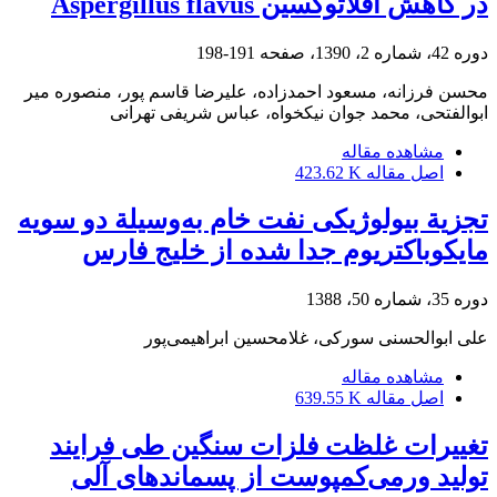
در کاهش آفلاتوکسین Aspergillus flavus
دوره 42، شماره 2، 1390، صفحه
191-198
محسن فرزانه، مسعود احمدزاده، علیرضا قاسم پور، منصوره میر
ابوالفتحی، محمد جوان نیکخواه، عباس شریفی تهرانی
مشاهده مقاله
اصل مقاله
423.62 K
تجزیة بیولوژیکی نفت خام به‌وسیلة دو سویه
مایکوباکتریوم جدا شده از خلیج فارس
دوره 35، شماره 50، 1388
علی ابوالحسنی سورکی، غلامحسین ابراهیمی‌پور
مشاهده مقاله
اصل مقاله
639.55 K
تغییرات غلظت فلزات سنگین طی فرایند
تولید ورمی‌کمپوست از پسماندهای آلی