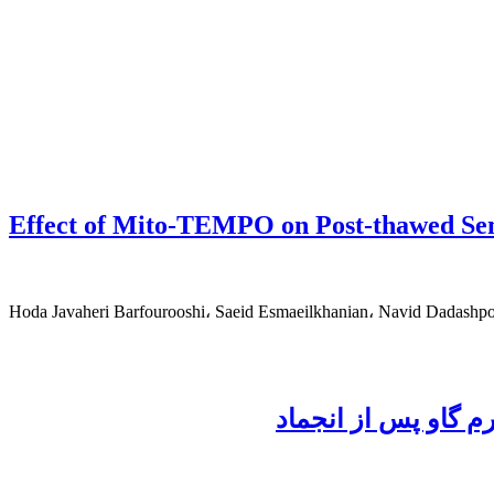
Effect of Mito-TEMPO on Post-thawed Sem
Hoda Javaheri Barfourooshi، Saeid Esmaeilkhanian، Navid Dadashp
م گاو پس از انجماد