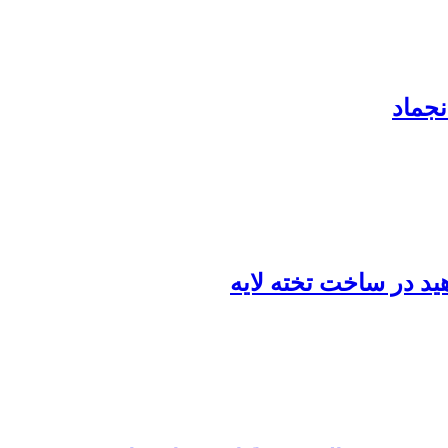
نجماد
هید در ساخت تخته لایه