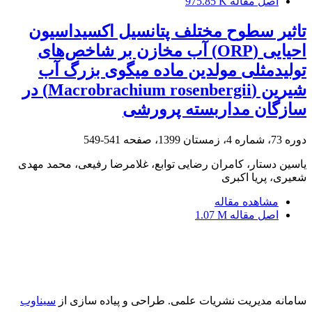
اصل مقاله
975.85 K
تاثیر سطوح مختلف پتانسیل اکسیداسیون
احیایی (ORP) آب مخازن بر شاخص‌های
تولیدمثلی مولدین ماده میگوی بزرگ آب
شیرین (Macrobrachium rosenbergii) در
سازگان مداربسته پرورشی
دوره 73، شماره 4، زمستان 1399، صفحه
541-549
یاسین دستار، کامران رضایی توابع، غلامرضا رفیعی، محمد مهدی
شعیری، پریا اکبری
مشاهده مقاله
اصل مقاله
1.07 M
سامانه مدیریت نشریات علمی.
طراحی و پیاده سازی از
سیناوب