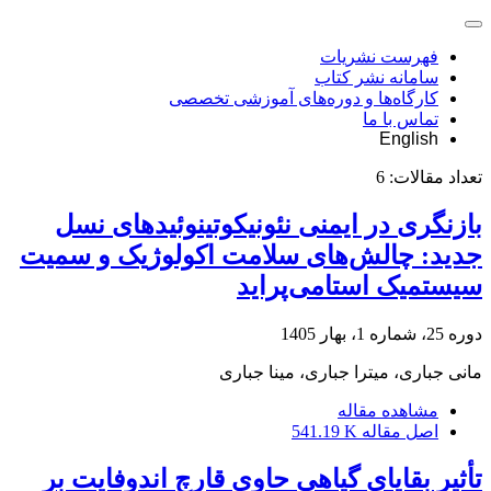
فهرست نشریات
سامانه نشر کتاب
کارگاه‌ها و دوره‌های آموزشی تخصصی
تماس با ما
English
تعداد مقالات:
6
بازنگری در ایمنی نئونیکوتینوئیدهای نسل
جدید: چالش‌های سلامت اکولوژیک و سمیت
سیستمیک استامی‌پراید
دوره 25، شماره 1، بهار 1405
مانی جباری، میترا جباری، مینا جباری
مشاهده مقاله
اصل مقاله
541.19 K
تأثیر بقایای گیاهی حاوی قارچ اندوفایت بر