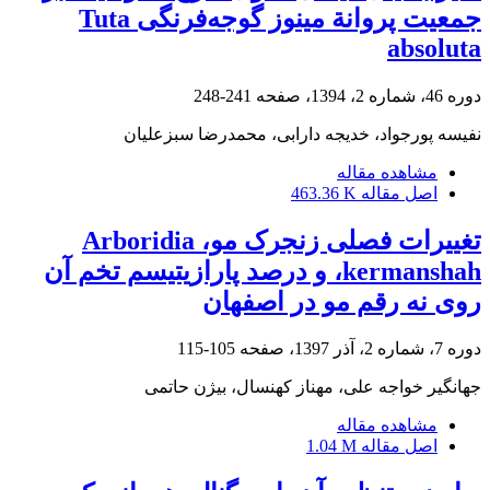
جمعیت پروانة مینوز گوجه‌فرنگی Tuta
absoluta
دوره 46، شماره 2، 1394، صفحه
241-248
نفیسه پورجواد، خدیجه دارابی، محمدرضا سبزعلیان
مشاهده مقاله
اصل مقاله
463.36 K
تغییرات فصلی زنجرک مو، Arboridia
kermanshah، و درصد پارازیتیسم تخم آن
روی نه رقم مو در اصفهان
دوره 7، شماره 2، آذر 1397، صفحه
105-115
جهانگیر خواجه علی، مهناز کهنسال، بیژن حاتمی
مشاهده مقاله
اصل مقاله
1.04 M