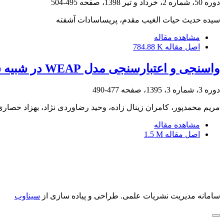
دوره 50، شماره 2، خرداد و تیر 1398، صفحه
495-504
سیده حدیث حیات الغیب مقدم، پریساسادات آشفته
مشاهده مقاله
اصل مقاله
784.88 K
واسنجی و اعتبار‌سنجی مدل WEAP در شبیه ‏سازی اثر تغییر سیستم ‏های آبیاری روی پاسخ هیدرولوژیک حوضۀ آبریز اهرچای
دوره 3، شماره 3، 1395، صفحه
477-490
مریم محمدپور، کامران زینال زاده، وحید رضاوردی نژاد، بهزاد حصاری
مشاهده مقاله
اصل مقاله
1.5 M
سامانه مدیریت نشریات علمی.
طراحی و پیاده سازی از
سیناوب