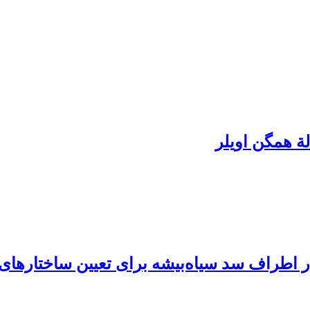
ة همگن اویلر
در اطراف سد سیاه‌بیشه برای تعیین ساختاره