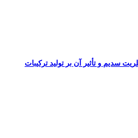
ه پرورش قزل آلای رنگین کمان (Oncorhynchus mykiss) با هیپوکلریت سدیم و تأثیر آن بر تولید ترکیبات