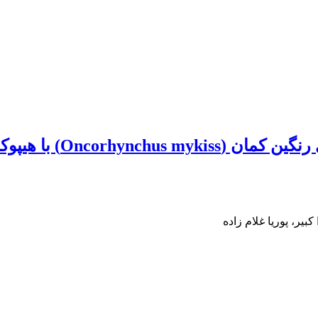
اثر ضد عفونی پساب مزرع
یر، پوریا غلام زاده