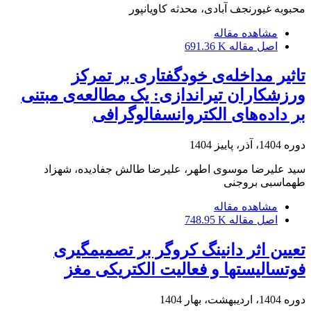
محبوبه غیورنجف آبادی، محدثه کاویانپور
مشاهده مقاله
اصل مقاله
691.36 K
تاثیر مداخله‌ی خودگفتاری بر تمرکز
ورزشکاران تیراندازی: یک مطالعه‌ی مبتنی
بر داده‌های الکتروانسفالوگرافی
دوره 1404، آذر، پاییز 1404
سید علیرضا موسوی اطهر، علیرضا طالش جفادیده، شهزاد
طهماسبی بروجنی
مشاهده مقاله
اصل مقاله
748.95 K
تعیین اثر دانینگ کروگر بر تصمیمگیری
فوتسالیستها و فعالیت الکتریکی مغز
دوره 1404، اردیبهشت، بهار 1404