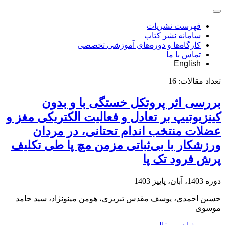
فهرست نشریات
سامانه نشر کتاب
کارگاه‌ها و دوره‌های آموزشی تخصصی
تماس با ما
English
تعداد مقالات:
16
بررسی اثر پروتکل خستگی با و بدون
کینزیوتیپ بر تعادل و فعالیت الکتریکی مغز و
عضلات منتخب اندام تحتانی، در مردان
ورزشکار با بی‌ثباتی مزمن مچ پا طی تکلیف
پرش فرود تک پا
دوره 1403، آبان، پاییز 1403
حسین احمدی، یوسف مقدس تبریزی، هومن مینونژاد، سید حامد
موسوی