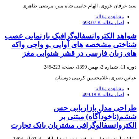
سید عرفان غروی، الهام حاتمی شاه میر، مرتضی طاهری
مشاهده مقاله
اصل مقاله
693.07 K
شواهد الکتروانسفالوگرافیک بازنمایی عصب
شناختی مشخصه های آوایی ,و واجی واکه
های زبان فارسی در قشر شنوایی مغز
دوره 11، شماره 2، بهمن 1399، صفحه
223-245
عباس نصری، غلامحسین کریمی دوستان
مشاهده مقاله
اصل مقاله
499.18 K
طراحی مدل بازاریابی حس
ششم(ناخودآگاه) مبتنی بر
الکتروانسفالوگرافی مشتریان بانک تجارت
مقالات آماده انتشار، پذیرفته شده، انتشار آنلاین از
02 آذر 1404