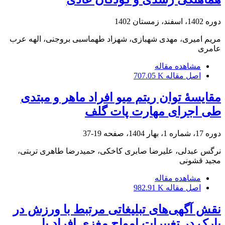
دوره 1402، اسفند، زمستان 1402
مریم امیری، مهدی شهبازی، شهزاد طهماسبی بروجنی، الهه عرب
عامری
مشاهده مقاله
اصل مقاله
707.05 K
مقایسۀ توان ریتم میو افراد ماهر و مبتدی
طی اجرای مهارت پات گلف
دوره 17، شماره 1، بهار 1404، صفحه
19-37
نرگس عبدلی، علیرضا صابری کاخکی، حمیدرضا طاهری تربتی،
مجید قشونی
مشاهده مقاله
اصل مقاله
982.91 K
نقش آگهی‌های تبلیغاتی مرتبط با ورزش در
پارک در تغییرات امواج مغزی افراد با