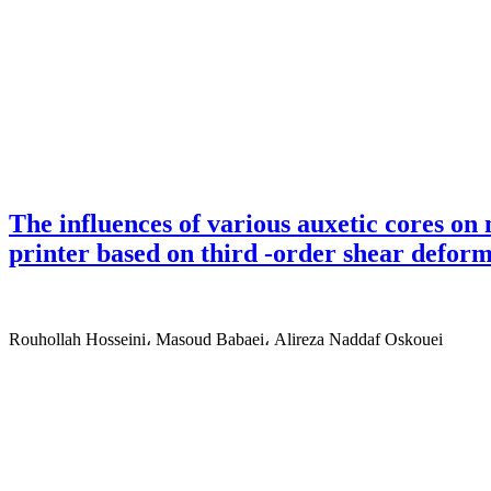
The influences of various auxetic cores on
printer based on third -order shear defor
Rouhollah Hosseini، Masoud Babaei، Alireza Naddaf Oskouei