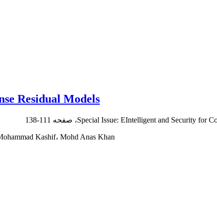
ense Residual Models
111-138
، Mohammad Kashif، Mohd Anas Khan