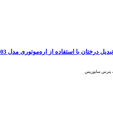
ختان با استفاده از اره‌موتوری مدل MPTMGS5803
ی، پترس سایوریس