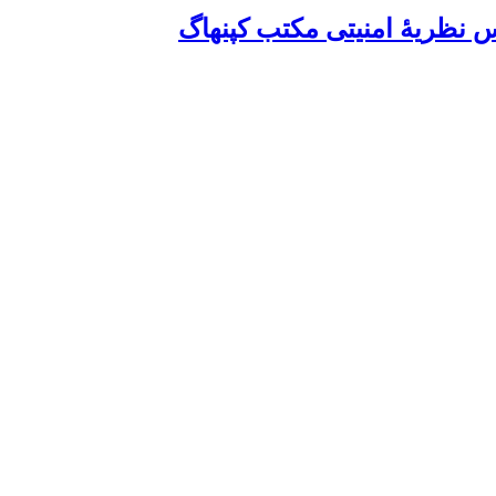
س نظریۀ امنیتی مکتب کپنهاگ