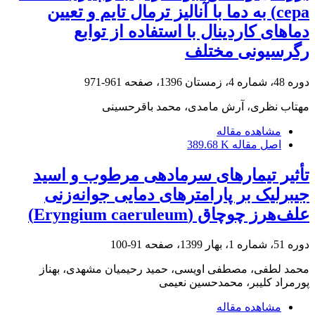
cepa) به دما با آنالیز ترمال تایم و تعیین
دماهای کاردینال با استفاده از توابع
رگرسیونی مختلف
دوره 48، شماره 4، زمستان 1396، صفحه
961-971
مهتاب نظری، آرش مامدی، محمد باقرحسینی
مشاهده مقاله
اصل مقاله
389.68 K
تأثیر تیمارهای سرمادهی مرطوب و اسید
جیبرلیک بر پارامترهای دمایی جوانه‌زنی
علف‌هرز چوچاق (Eryngium caeruleum)
دوره 51، شماره 1، بهار 1399، صفحه
91-100
محمد لطفی، مصطفی اویسی، حمید رحیمیان مشهدی، بهناز
پورمراد کلیبر، محمدحسین نعیمی
مشاهده مقاله