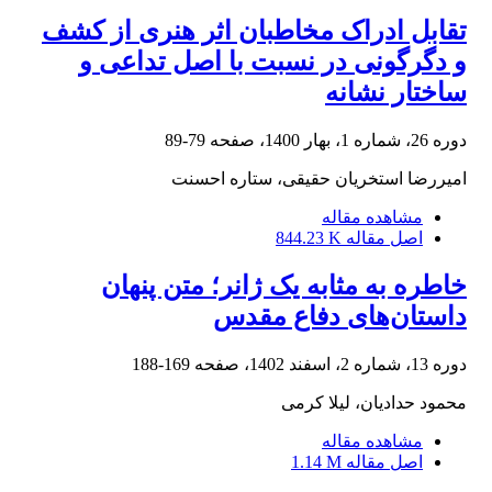
تقابل ادراک مخاطبان اثر هنری از کشف
و دگرگونی در نسبت با اصل تداعی و
ساختار نشانه
دوره 26، شماره 1، بهار 1400، صفحه
79-89
امیررضا استخریان حقیقی، ستاره احسنت
مشاهده مقاله
اصل مقاله
844.23 K
خاطره به مثابه یک ژانر؛ متن پنهان
داستان‌های دفاع مقدس
دوره 13، شماره 2، اسفند 1402، صفحه
169-188
محمود حدادیان، لیلا کرمی
مشاهده مقاله
اصل مقاله
1.14 M