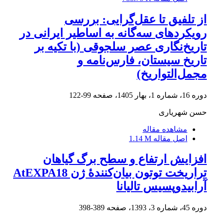
از تلفیق تا عقل‌گرایی: بررسی
رویکردهای سه‌گانه به اساطیر ایرانی در
تاریخ‌نگاری عصر سلجوقی (با تکیه بر
تاریخ سیستان، فارس‌نامه و
مجمل‌التواریخ)
دوره 16، شماره 1، بهار 1405، صفحه
99-122
حسن شهریاری
مشاهده مقاله
اصل مقاله
1.14 M
افزایش ارتفاع و سطح برگ گیاهان
تراریخت توتون بیان‌کنندۀ ژن AtEXPA18
آرابیدوپسیس تالیانا
دوره 45، شماره 3، 1393، صفحه
389-398