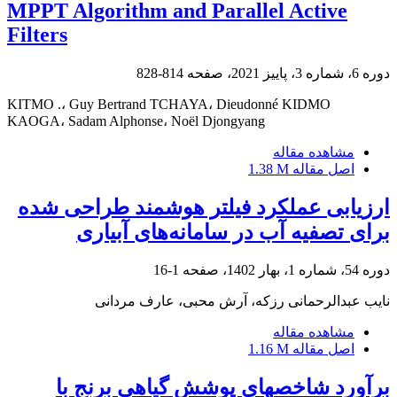
MPPT Algorithm and Parallel Active
Filters
دوره 6، شماره 3، پاییز 2021، صفحه
814-828
KITMO .، Guy Bertrand TCHAYA، Dieudonné KIDMO
KAOGA، Sadam Alphonse، Noël Djongyang
مشاهده مقاله
اصل مقاله
1.38 M
ارزیابی عملکرد فیلتر هوشمند طراحی شده
برای تصفیه آب در سامانه‌های آبیاری
دوره 54، شماره 1، بهار 1402، صفحه
1-16
نایب عبدالرحمانی رزکه، آرش محبی، عارف مردانی
مشاهده مقاله
اصل مقاله
1.16 M
برآورد شاخص‎های پوشش گیاهی برنج با