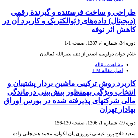
طراحی و ساخت فرستنده و گیرندة رقمی
(دیجیتال) داده‌های ژئوالکتریک و کاربرد آن در
کاهش اثر نوفه
دوره 34، شماره 4، 1387، صفحه
1-1
غلام جوان دولویی، اصغر آزادی، نصرالله کمالیان
مشاهده مقاله
اصل مقاله
1 M
کاربرد روش ترکیبی ماشین بردار پشتیبان و
انتخاب ویژگی به‎منظور پیش‌بینی درماندگی
مالی شرکت‎های پذیرفته شده در بورس اوراق
بهادار تهران
دوره 19، شماره 1، 1396، صفحه
139-156
سعید فلاح پور، عیسی نوروزی یان لکوان، محمد هندیجانی زاده