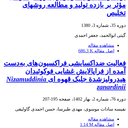
مؤثر بر بازده تولید و مطالعه روشهای
تخلیص
دوره 35، شماره 3، 1380
گیتی ابوالحمد، جعفر احمدی
مشاهده مقاله
اصل مقاله
686.3 K
فعالیت ضداکسایشی فراکسیون‌های به‌دست
آمده از فراپالایش غشایی فوکوئیدان
هیدرولیزشدة جلبک قهوه ای
Nizamuddinia
zanardinii
دوره 76، شماره 2، بهار 1402، صفحه
195-207
نفیسه سادات موسوی، مهدی طبرسا، حسن احمدی گاولیقی
مشاهده مقاله
اصل مقاله
1.14 M