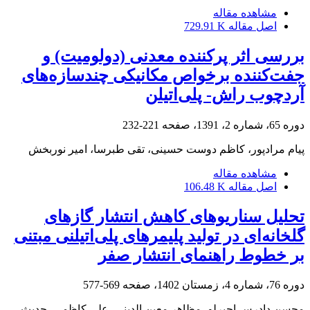
مشاهده مقاله
اصل مقاله
729.91 K
بررسی اثر پرکننده معدنی (دولومیت) و
جفت‌کننده برخواص مکانیکی چندسازه‌های
آردچوب راش- پلی‌اتیلن
دوره 65، شماره 2، 1391، صفحه
221-232
پیام مرادپور، کاظم دوست حسینی، تقی طبرسا، امیر نوربخش
مشاهده مقاله
اصل مقاله
106.48 K
تحلیل سناریو‌های کاهش انتشار گازهای
گلخانه‌ای در تولید پلیمر‌های پلی‌اتیلنی مبتنی
بر خطوط راهنمای انتشار صفر
دوره 76، شماره 4، زمستان 1402، صفحه
569-577
محسن دادرس اجیرلو، مظاهر معین الدینی، علی کاظمی، حدیث