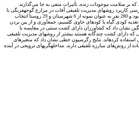
 بر سلامت موجودات زنده، تأثیرات منفی به‌ جا می‌گذارند.
 کاربرد روش­های مدیریت تلفیقی آفات در مزارع گوجه­فرنگی با
آزمون نظریه یکپارچه پذیرش و استفاده از فن­آوری است. جامعه هدف کشاورزان تولیدکننده گوجه­فرنگی در استان گلستان به تعداد 990 نفر بود و 280 نفر به عنوان نمونه از 6 شهرستان و 29 روستا انتخاب
ذیه کودی گیاه با کودهای حاوی کلسیم، جمع­آوری و از بین بردن
انگین نشان داد که کشاورزان دارای کشت سنتی در مقایسه با
ی که دارای کشت چندگانه هستند بیشتر از روش­های مدیریت تلفیقی
 استفاده کرده­اند. نتایج رگرسیون خطی نشان داد که متغیر­های
ه از روش‌های مبارزه تلفیقی دارند. مداخله­گری­های ترویجی در آینده