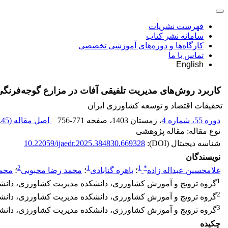
فهرست نشریات
سامانه نشر کتاب
کارگاه‌ها و دوره‌های آموزشی تخصصی
تماس با ما
English
کاربرد روش‌های مدیریت تلفیقی آفات در مزارع گوجه‌فرنگی:
تحقیقات اقتصاد و توسعه کشاورزی ایران
دوره 55، شماره 4
، زمستان 1403
، صفحه
756-771
اصل مقاله (
45 M
نوع مقاله: مقاله پژوهشی
شناسه دیجیتال (DOI):
10.22059/ijaedr.2025.384830.669328
نویسندگان
2
1
1
*
غلامحسین عبداله زاده
؛
باهره گنابادی
؛
محمد رضا محبوبی
؛
محم
1
گروه ترویج و آموزش کشاورزی، دانشکده مدیریت کشاورزی، دانشگ
2
گروه ترویج و آموزش کشاورزی، دانشکده مدیریت کشاورزی، دانشگا
3
گروه ترویج و آموزش کشاورزی، دانشکده مدیریت کشاورزی، دانشگا
چکیده