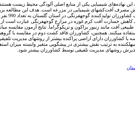
 نهاده‌های شیمیایی یکی از منابع اصلی آلودگی محیط زیست هستند که
هش مصرف آفت‌کش­های شیمیایی در مزرعه است. هدف این مطالعه بررسی
ای کاهش خسارت آفت کرم غوزه در مزارع گوجه­فرنگی عبارت است از تغ
طبیعی آفت مانند زنبور براکون و تریکوگراما. نتایج آزمون مقایسه می
تفاده می­کنند. همچنین، کشاورزان فاقد کشت دوم در مقایسه با گروه
سه با کشاورزان دارای اراضی پراکنده بیشتر از روش­های مدیریت تلفیقی
یهل­کننده به ترتیب نقش بیشتری در پیشگویی متغیر وابسته میزان استفاد
تا پذیرش روش­های مدیریت تلفیقی توسط کشاورزان بیشتر شود.
تان