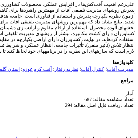
علی‌رغم اهمیت آفت‌کش‌ها در افزایش عملکرد محصولات کشاورزی، این
پذیرش روش­های مدیریت تلفیقی آفات از مهمترین راهبردها برای کا
شدند. نتایج نشان داد که مهم‌ترین روش­های مدیریت تلفیقی آفات بر
بخش­های آلوده محصول، استفاده از ارقام مقاوم و آزادسازی دشمنان 
کشاورزان دارای کشت مکانیزه، بیشتر از روش­های مدیریت تلفیقی اس
استفاده کرده­اند. در نهایت، کشاورزان دارای اراضی یکپارچه در مقای
انتظار تلاش (تأثیر منفی)، تأثیرات جامعه، انتظار عملکرد و شرایط تس
لازم است که سازه­های این نظریه را در برنامه­های خود لحاظ کنند 
کلیدواژه‌ها
مدیریت آفات
؛
کنترل آفات
؛
نظریه رفتار
؛
آفت کرم غوزه
؛
استان گلس
مراجع
آمار
تعداد مشاهده مقاله: 687
تعداد دریافت فایل اصل مقاله: 294