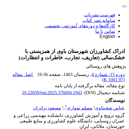
فهرست نشریات
سامانه نشر کتاب
کارگاه‌ها و دوره‌های آموزشی تخصصی
تماس با ما
English
ادراک کشاورزان شهرستان باوی از همزیستی با
خشک‌سالی (تعاریف، تجارب، خاطرات و انتظارات)
پژوهش های روستائی
دوره 15، شماره 4
، زمستان 1403
، صفحه
19-36
اصل مقاله
)
1001.97 K
(
نوع مقاله: مقاله برگرفته از پایان نامه
شناسه دیجیتال (DOI):
10.22059/jrur.2025.376094.1943
نویسندگان
*
عباس شحیتاوی
؛
مسلم سواری
؛
مسعود برادران
گروه ترویج و آموزش کشاورزی، دانشکده مهندسی زراعی و
عمران روستایی، دانشگاه علوم کشاورزی و منابع طبیعی
خوزستان، ملاثانی، ایران