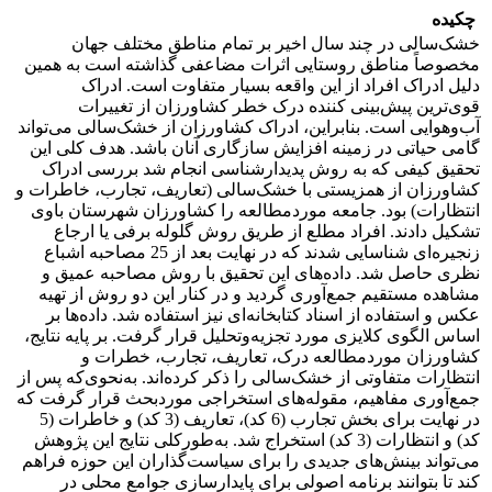
چکیده
خشک‌سالی در چند سال اخیر بر تمام مناطق مختلف جهان
مخصوصاً مناطق روستایی اثرات مضاعفی گذاشته است به همین
دلیل ادراک افراد از این واقعه بسیار متفاوت است. ادراک
قوی‌ترین پیش‌بینی کننده درک خطر کشاورزان از تغییرات
آب‌وهوایی است. بنابراین، ادراک کشاورزان از خشک‌سالی می‌تواند
گامی حیاتی در زمینه افزایش سازگاری آنان باشد. هدف کلی این
تحقیق کیفی که به روش پدیدارشناسی انجام شد بررسی ادراک
کشاورزان از همزیستی با خشک‌سالی (تعاریف، تجارب، خاطرات و
انتظارات) بود. جامعه موردمطالعه را کشاورزان شهرستان باوی
تشکیل دادند. افراد مطلع از طریق روش گلوله برفی یا ارجاع
زنجیره‌ای شناسایی شدند که در نهایت بعد از 25 مصاحبه اشباع
نظری حاصل شد. داده‌های این تحقیق با روش مصاحبه عمیق و
مشاهده مستقیم جمع‌آوری گردید و در کنار این دو روش از تهیه
عکس و استفاده از اسناد کتابخانه‌ای نیز استفاده شد. داده‌ها بر
اساس الگوی کلایزی مورد تجزیه‌وتحلیل قرار گرفت. بر پایه نتایج،
کشاورزان موردمطالعه درک، تعاریف، تجارب، خطرات و
انتظارات متفاوتی از خشک‌سالی را ذکر کرده‌اند. به‌نحوی‌که پس از
جمع‌آوری مفاهیم، مقوله‌های استخراجی موردبحث قرار گرفت که
در نهایت برای بخش تجارب (6 کد)، تعاریف (3 کد) و خاطرات (5
کد) و انتظارات (3 کد) استخراج شد. به‌طورکلی نتایج این پژوهش
می‌تواند بینش‌های جدیدی را برای سیاست‌گذاران این حوزه فراهم
کند تا بتوانند برنامه اصولی برای پایدارسازی جوامع محلی در